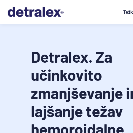
Težk
Detralex. Za
učinkovito
zmanjševanje i
lajšanje težav
hemoroidalne