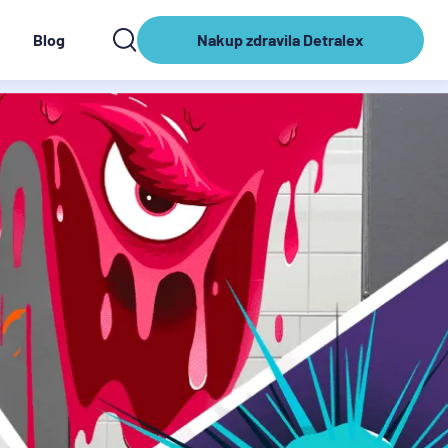
Blog
Nakup zdravila Detralex
Nakup
zdravila
Detralex