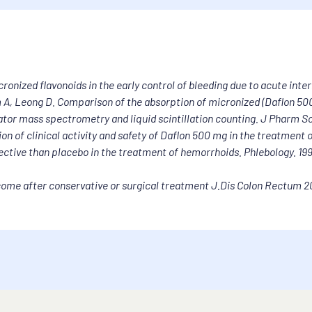
amo
no zdravil za stabiliziranje kapilar. Flavonoidi povečujejo tonus


n je namenjeno:
cronized flavonoids in the early control of bleeding due to acute int
. Kronična bolezen ven je bolezen ven na nogah, pri kateri kri pr
A, Leong D. Comparison of the absorption of micronized (Daflon 50
 in se nabira v tkivu. Bolezen ven se kaže kot: boleče ali utrujene 
rator mass spectrometry and liquid scintillation counting. J Pharm S
ekanje nog.
on of clinical activity and safety of Daflon 500 mg in the treatment
 bolezni (hemoroidov). Bolezen spremljajo: bolečina, krvavitev 
ective than placebo in the treatment of hemorrhoids. Phlebology. 199
avilo DETRALEX
me after conservative or surgical treatment J.Dis Colon Rectum 20
e učinkovine ali katerokoli sestavino zdravila DETRALEX.

ila DETRALEX
dravilo DETRALEX jemljete krajše časovno obdobje. Jemanje teg
 svojim zdravnikom.

X pojavi driska, zdravilo prenehajte jemati.
