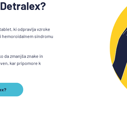
 Detralex?
tablet, ki odpravlja vzroke
 pri hemoroidalnem sindromu
ko da zmanjša znake in
 ven, kar pripomore k
ex?