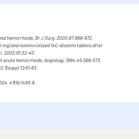
 ven in odpornost kapilar ter zmanjšujejo 
ernal hemorrhoids. Br J Surg. 2000;87:868-872.
epočasi odteka iz spodnjih udov, zato tekočina 
0 mg) and nonmicronized 14C-diosmin tablets after
noge, občutek težkih nog, srbenje, nočni krči v 
ci. 2002;91:32-40
 of acute hemorrhoids. Angiology. 1994;45:566-573.
iz danke, občutek nepopolnega izpraznjenja 
2;7(suppl 2):61-63.
04. 47(9):1493-8.
a zdravila ne more nadomestiti specifičnega 