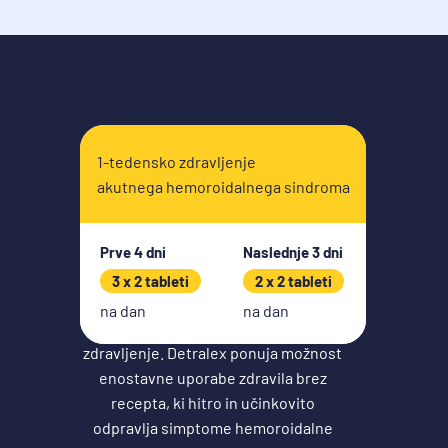
Enostavno
1-tedensko zdravljenje
jemanje
akutnega hemoroidalnega sindroma
Prve 4 dni
Naslednje 3 dni
Sama narava simptomov
3 x 2 tableti
2 x 2 tableti
hemoroidalne bolezni vas bo morda
na dan
na dan
odvrnila od tega, da bi si poiskali
zdravljenje. Detralex ponuja možnost
enostavne uporabe zdravila brez
recepta, ki hitro in učinkovito
odpravlja simptome hemoroidalne