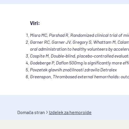
Kaj je zdravilo DETRALEX in za kaj ga uporablj
DETRALEX vsebuje flavonoide, ki spadajo v skupi
nastajanje edemov in imajo protivnetne učinke.
Viri:
Zdravilo DETRALEX se uporablja pri odraslih i
Misra MC, Parshad R. Randomized clinical trial of mi
zdravljenju simptomov kronične bolezni ven
Garner RC, Garner JV, Gregory S, Whattam M, Calam 
prehaja skozi steno kapilar (najmanjših žil)
oral administration to healthy volunteers by accele
mečih, pojav krčnih žil (varic) na nogah, ot
Cospite M. Double-blind, placebo-controlled evaluati
zdravljenju simptomov akutne hemoroidalne
Godeberge P. Daflon 500mg is significantly more eff
Povzetek glavnih značilnosti zdravila Detralex
Kaj morate vedeti, preden boste vzeli zdr
Greenspon. Thrombosed external hemorrhoids: outco
Ne uporabljajte zdravila DETRALEX
če ste alergični (preobčutljivi) na zdraviln
Bodite posebno pozorni pri jemanju zdrav
Če imate akutni napad hemoroidov, lahko z
Domača stran
zdravljenja drugih analnih motenj.

Izdelek za hemoroide
Če ne pride do izboljšanja, se posvetujte s
Če se med zdravljenjem z zdravilom DETRALE