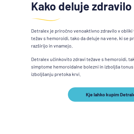
Kako deluje zdravilo
Detralex je priročno venoaktivno zdravilo v obliki 
težav s hemoroidi, tako da deluje na vene, ki se
razširijo in vnamejo.
Detralex učinkovito zdravi težave s hemoroidi, ta
simptome hemoroidalne bolezni in izboljša tonus
izboljšanju pretoka krvi.
Kje lahko kupim Detral
Kje
lahko
kupim
Detralex?