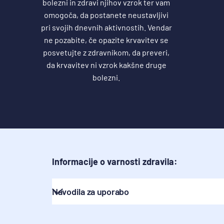
bolezni in zdravi njihov vzrok ter vam
omogoča, da postanete neustavljivi
pri svojih dnevnih aktivnostih. Vendar
ne pozabite, če opazite krvavitev se
posvetujte z zdravnikom, da preveri,
da krvavitev ni vzrok kakšne druge
bolezni.
Informacije o varnosti zdravila:
Navodila za uporabo
DETRALEX filmsko obložene tablete