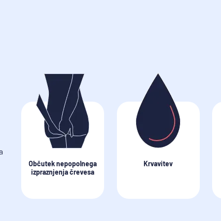
a
Občutek nepopolnega
Krvavitev
izpraznjenja črevesa